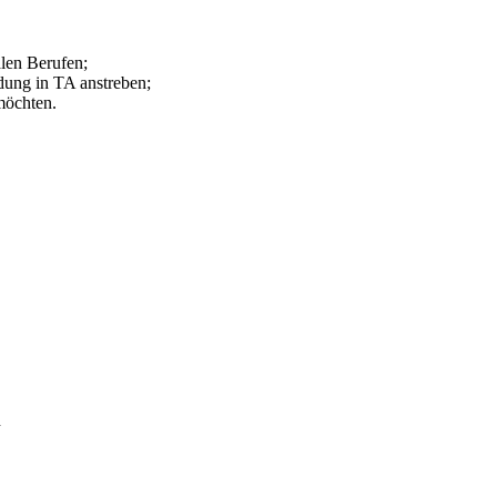
len Berufen;
ldung in TA anstreben;
möchten.
n