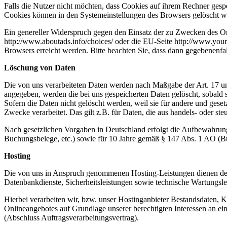
Falls die Nutzer nicht möchten, dass Cookies auf ihrem Rechner gesp
Cookies können in den Systemeinstellungen des Browsers gelöscht w
Ein genereller Widerspruch gegen den Einsatz der zu Zwecken des Onl
http://www.aboutads.info/choices/ oder die EU-Seite http://www.your
Browsers erreicht werden. Bitte beachten Sie, dass dann gegebenenfa
Löschung von Daten
Die von uns verarbeiteten Daten werden nach Maßgabe der Art. 17 u
angegeben, werden die bei uns gespeicherten Daten gelöscht, sobald
Sofern die Daten nicht gelöscht werden, weil sie für andere und geset
Zwecke verarbeitet. Das gilt z.B. für Daten, die aus handels- oder 
Nach gesetzlichen Vorgaben in Deutschland erfolgt die Aufbewahrung
Buchungsbelege, etc.) sowie für 10 Jahre gemäß § 147 Abs. 1 AO (Bü
Hosting
Die von uns in Anspruch genommenen Hosting-Leistungen dienen der Z
Datenbankdienste, Sicherheitsleistungen sowie technische Wartungsle
Hierbei verarbeiten wir, bzw. unser Hostinganbieter Bestandsdaten,
Onlineangebotes auf Grundlage unserer berechtigten Interessen an e
(Abschluss Auftragsverarbeitungsvertrag).