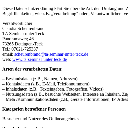
Diese Datenschutzerklärung klärt Sie über die Art, den Umfang und
Begrifflichkeiten, wie z.B. „Verarbeitung“ oder „Verantwortlicher“
Verantwortlicher
Claudia Scheurenbrand
TA Seminar unter Teck
Panoramaweg 46
73265 Dettingen-Teck
Tel.: 07021-725337
email:
scheurenbrand@ta-seminar-unter-teck.de
web:
www.ta-seminar-unter-teck.de
Arten der verarbeiteten Daten:
– Bestandsdaten (z.B., Namen, Adressen).
– Kontaktdaten (z.B., E-Mail, Telefonnummern).
– Inhaltsdaten (z.B., Texteingaben, Fotografien, Videos).
– Nutzungsdaten (z.B., besuchte Webseiten, Interesse an Inhalten, Zug
– Meta-/Kommunikationsdaten (z.B., Geräte-Informationen, IP-Adres
Kategorien betroffener Personen
Besucher und Nutzer des Onlineangebotes