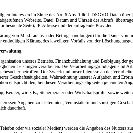
igten Interessen im Sinne des Art. 6 Abs. 1 lit. f. DSGVO Daten über j
r abgerufenen Webseite, Datei, Datum und Uhrzeit des Abrufs, übertra
or besuchte Seite), IP-Adresse und der anfragende Provider.
lärung von Missbrauchs- oder Betrugshandlungen) für die Dauer von m
ur endgültigen Klärung des jeweiligen Vorfalls von der Löschung aus
verwaltung
nisation unseres Betriebs, Finanzbuchhaltung und Befolgung der geset
aglichen Leistungen verarbeiten. Die Verarbeitungsgrundlagen sind Art
ebesucher betroffen. Der Zweck und unser Interesse an der Verarbeitun
nserer Geschäftstätigkeiten, Wahrnehmung unserer Aufgaben und Erbri
tion entspricht den, bei diesen Verarbeitungstätigkeiten genannten Ang
, Berater, wie z.B., Steuerberater oder Wirtschaftsprüfer sowie weiter
 Interessen Angaben zu Lieferanten, Veranstaltern und sonstigen Geschä
ich dauerhaft.
 Telefon oder via sozialer Medien) werden die Angaben des Nutzers z