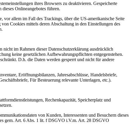
stemeinstellungen ihres Browsers zu deaktivieren. Gespeicherte
 dieses Onlineangebotes führen.
, vor allem im Fall des Trackings, über die US-amerikanische Seite
 von Cookies mittels deren Abschaltung in den Einstellungen des
n.
n nicht im Rahmen dieser Datenschutzerklärung ausdrücklich
öschung keine gesetzlichen Aufbewahrungspflichten entgegenstehen.
eschränkt. D.h. die Daten werden gesperrt und nicht für andere
ventare, Eröffnungsbilanzen, Jahresabschlüsse, Handelsbriefe,
chäftsbriefe, Für Besteuerung relevante Unterlagen, etc.).
ttformdienstleistungen, Rechenkapazität, Speicherplatz und
setzen.
 Kommunikationsdaten von Kunden, Interessenten und Besuchern dieses
otes gem. Art. 6 Abs. 1 lit. f DSGVO i.V.m. Art. 28 DSGVO