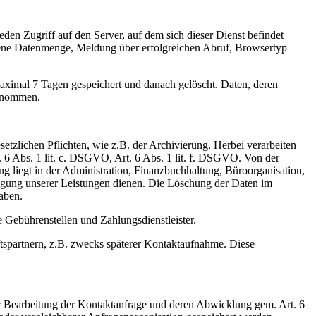
eden Zugriff auf den Server, auf dem sich dieser Dienst befindet
gene Datenmenge, Meldung über erfolgreichen Abruf, Browsertyp
aximal 7 Tagen gespeichert und danach gelöscht. Daten, deren
genommen.
zlichen Pflichten, wie z.B. der Archivierung. Herbei verarbeiten
. 6 Abs. 1 lit. c. DSGVO, Art. 6 Abs. 1 lit. f. DSGVO. Von der
g liegt in der Administration, Finanzbuchhaltung, Büroorganisation,
ngung unserer Leistungen dienen. Die Löschung der Daten im
aben.
e Gebührenstellen und Zahlungsdienstleister.
ftspartnern, z.B. zwecks späterer Kontaktaufnahme. Diese
ur Bearbeitung der Kontaktanfrage und deren Abwicklung gem. Art. 6