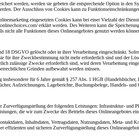
eichert werden, werden sie gebeten die entsprechende Option in den Sy
erden. Der Ausschluss von Cookies kann zu Funktionseinschränkungen
inemarketing eingesetzten Cookies kann bei einer Vielzahl der Dienste
onlinechoices.com/ erklärt werden. Des Weiteren kann die Speicherung
lls nicht alle Funktionen dieses Onlineangebotes genutzt werden könne
nd 18 DSGVO gelöscht oder in ihrer Verarbeitung eingeschränkt. Sofer
 sie für ihre Zweckbestimmung nicht mehr erforderlich sind und der L
zlich zulässige Zwecke erforderlich sind, wird deren Verarbeitung eing
steuerrechtlichen Gründen aufbewahrt werden müssen.
 insbesondere für 6 Jahre gemäß § 257 Abs. 1 HGB (Handelsbücher, In
cher, Aufzeichnungen, Lageberichte, Buchungsbelege, Handels- und Ges
urverfügungstellung der folgenden Leistungen: Infrastruktur- und Pla
istungen, die wir zum Zwecke des Betriebs dieses Onlineangebotes ein
 Kontaktdaten, Inhaltsdaten, Vertragsdaten, Nutzungsdaten, Meta- und
iner effizienten und sicheren Zurverfügungstellung dieses Onlineangeb