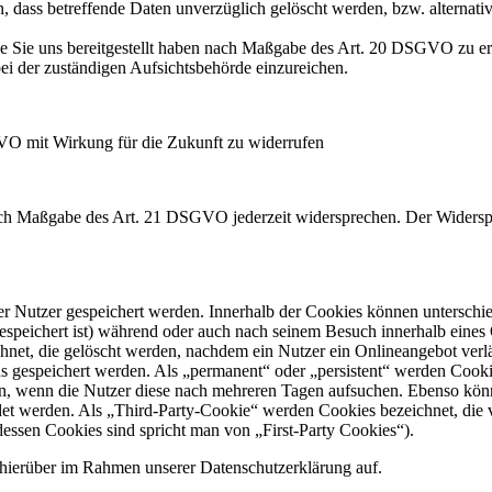
 dass betreffende Daten unverzüglich gelöscht werden, bzw. alterna
die Sie uns bereitgestellt haben nach Maßgabe des Art. 20 DSGVO zu er
i der zuständigen Aufsichtsbehörde einzureichen.
GVO mit Wirkung für die Zukunft zu widerrufen
nach Maßgabe des Art. 21 DSGVO jederzeit widersprechen. Der Widersp
er Nutzer gespeichert werden. Innerhalb der Cookies können unterschi
peichert ist) während oder auch nach seinem Besuch innerhalb eines 
net, die gelöscht werden, nachdem ein Nutzer ein Onlineangebot verlä
us gespeichert werden. Als „permanent“ oder „persistent“ werden Cook
en, wenn die Nutzer diese nach mehreren Tagen aufsuchen. Ebenso könn
 werden. Als „Third-Party-Cookie“ werden Cookies bezeichnet, die v
dessen Cookies sind spricht man von „First-Party Cookies“).
hierüber im Rahmen unserer Datenschutzerklärung auf.